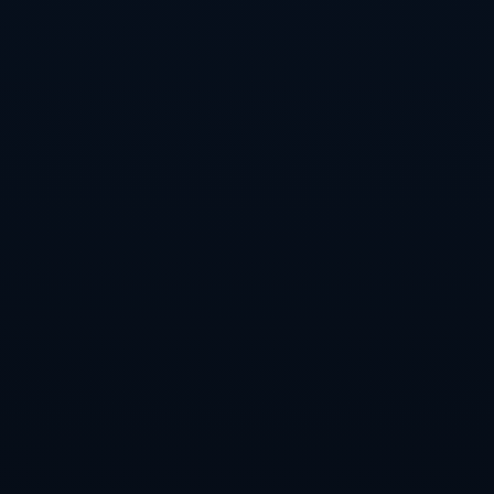
谈及**薩內个人的成功秘诀**，许多人会提到他的速度与技术。
然而，这些仅仅是表面。他的起步加速、多方位战术适应性，以
及极强的场上决策能力，是他能够站稳足坛顶端的核心因素。在
曼城期间，他的单赛季助攻数曾达到15次，创造了队史年轻球员
的新纪录。而在拜仁中，他的场均过人成功率也创下50%以上的
高水准。
尽管薩內在职业生涯早期曾遭遇过伤病，但他凭借顽强的意志力
迅速恢复，重新找回状态。在近些年的关键比赛中，他的表现屡
次帮助拜仁改变战局，成为球队不可或缺的一员。
---