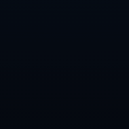
**薩內个人资料**展现了一位足球天才从崭露头角到成名再到巩
固地位的励志故事。他的父母体育背景、职业轨迹、技术特点及
心路历程，都无疑让他成为了后辈球员的榜样。如果您希望更深
入了解他的职业生活，这篇文章或将为您提供一个全方位的视