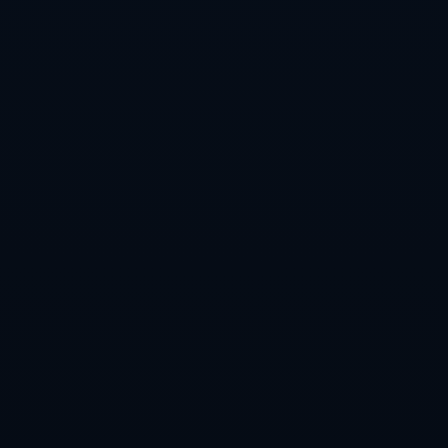
### **一場攜手未來的合作，成就品牌與個人的雙贏**