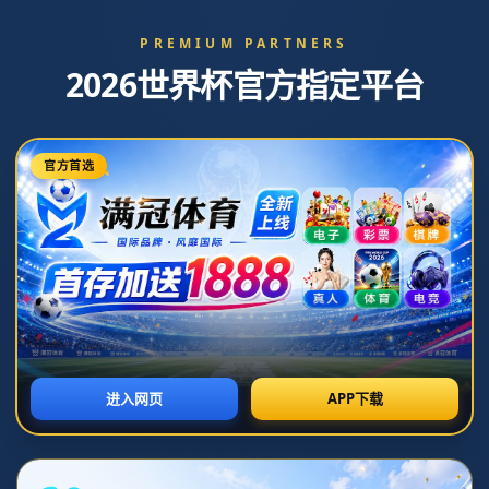
新闻中心
分类
奧利瓦裏回憶與庫裏品牌的簽約之路：斯蒂芬主動