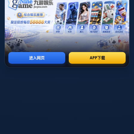
### **從斯蒂芬的主動聯絡開始的驚喜合作**
對於奧利瓦裏團隊來說，接到斯蒂芬的團隊主動聯絡無疑是一個
轉折點。**奧利瓦裏的市場總監曾表示：“我們當時沒想到這種合