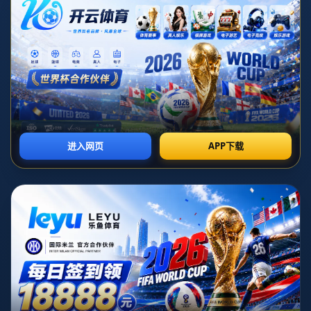
田雨徐新破門.
发布日期：2026-07-06T09:33:45+08:00
**中超第12轮：山东泰山4-2深圳队，费莱尼梅开二度，郭田雨与
徐新破门**
在2023赛季中超联赛第12轮的较量中，山东泰山队以4-2的比分击
败深圳队。这场比赛不仅为球迷带来了激动人心的进球盛宴，也
让山东泰山队再次展现了强大的进攻实力。其中，**费莱尼的梅
开二度**，以及郭田雨、徐新的破门，成为比赛的最大亮点。下
面我们将从比赛过程和球员表现等方面为您全面解析这场精彩对
决。
---
### **山东泰山强势出击，深圳队防线承压**
开场不久，山东泰山就迅速进入状态，占据场上主动权。他们在
中场的强势逼抢以及快速反击，令深圳队的防线捉襟见肘。第15
分钟，**费莱尼**利用头球打破僵局，这位比利时中场强大的空
中能力再次展现得淋漓尽致。尽管深圳队试图通过边路突破和长
传反击寻找机会，但山东泰山整体防守稳健，很难让对方形成有
效的威胁。
值得一提的是，山东泰山的中前场配合相当出色，尤其是**徐新
**在组织层面的表现。他在第30分钟时通过一记精准远射攻破深
圳队大门，为山东泰山扩大比分。在进攻端，他既能串联球权，
又能直接威胁门将地带，可谓球队的中场发动机。
---
### **费莱尼顶级表现，深圳队顽强反扑**