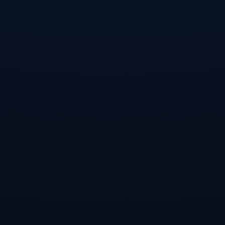
然而，深圳队并未轻易言败，展现了极大的韧性。他们通过边路
换位和密集配合，在70分钟后由队中的外援打入两球，将比分追
至2-3。这段时间内，深圳队的反扑对山东泰山的后防线造成了不
小的压力，比赛悬念一度回归。
---
### **郭田雨关键时刻锁定胜局**
就在深圳队试图扳平比分之际，山东泰山的年轻前锋**郭田雨**
站了出来。他在第85分钟的单刀破门为山东泰山彻底锁定胜局。
作为中国足坛的希望之星，郭田雨的快速成长让他在关键时刻总
能挺身而出。本赛季，他已经多次成为决定比赛走势的关键球
员，这一进球无疑让他进一步巩固了在球队中的核心地位。