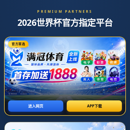
新闻中心
分类
中超第12輪山東泰山4-2深圳隊 費萊尼梅開二度郭