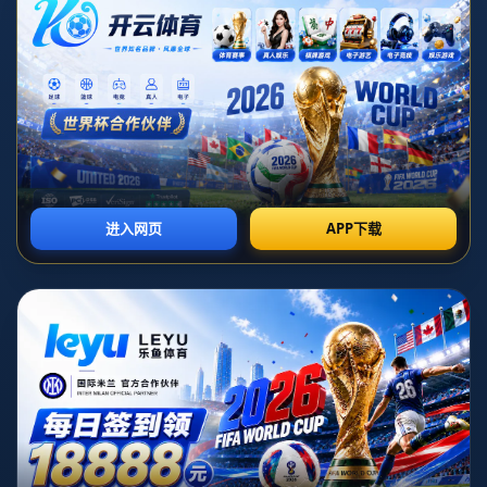
發球員.
发布日期：2026-07-06T09:33:45+08:00
**哈滕從與周琦競爭替補職位到成為西部第一球隊首發球員**
**在NBA競爭激烈的賽場上，從一名不起眼的替補到成為球隊不
可或缺的首發，這樣的轉變需要的不僅是實力，更是堅韌的心態
和持續的努力。哈滕斯坦（Isaiah Hartenstein）的故事正是職業球
員奮鬥史中的一個縮影。他從一位默默無聞的替補，與來自中國
的周琦競爭上場時間，到如今在西部榜首球隊中穩站首發位置，
他的成功絕非偶然，背後蘊藏著許多動人的故事與啟示。**
### **當年的替補競爭壓力：從零開始的磨練**
回溯哈滕的職業生涯，最初登陸NBA時，這位擁有德國與美國血
統的中鋒並未獲得太多關注。在效力於休斯敦火箭隊期間，他的
主要競爭對手之一正是來自中國的內線新星**周琦**。兩人當時
皆為火箭隊的內線潛力股，但由於隊內已有克林特·卡佩拉坐鎮，
球隊對替補中鋒的要求集中於防守、籃板與掩護能力。
在那段時間裡，哈滕雖然在天賦上並不占優勢，但他卻憑藉更加
穩健的球風與全面的發展，逐漸贏得教練們的信任。他懂得利用
有限的上場時間，貢獻積極的籃下對抗以及進攻籃板，使自己與
隊內其他角色球員形成差異化。**相較之下，周琦則因傷病與身
體對抗能力的欠缺，未能真正站穩腳跟**，最終不得不離開
NBA。這場替補競爭，讓哈滕明白：只有抓住每一個機會，才能
實現職業生涯的突破。
### **從轉會到適應：尋找自己的位置**
儘管哈滕在火箭開始嶄露頭角，但真正改變他職業生涯走向的是