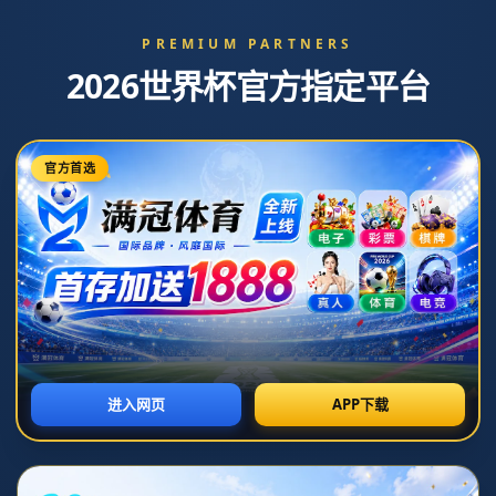
新闻中心
分类
哈滕從與周琦競爭替補職位到成為西部第一球隊首