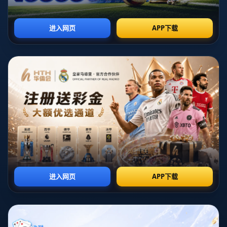
之後的幾次轉會。在丹佛掘金和洛杉磯快船效力期間，哈滕逐漸
發揮了自己身為「籃球多面手」的潛力。他**增強了外線投射能
力和傳球視野**，不僅局限於傳統中鋒的籃下角色，而是在戰術
中成為能夠拉開空間的高位策應手。這些新技能的習得，讓他在
隊內的重要性不斷提升，同時也引起了更多球隊的注意。
特別是在快船效力的那段時間，他多次在比賽中上演高光時刻。
**關鍵時刻的封蓋、犧牲精神的地板球搶奪，無不展示了哈滕為
球隊拼搏的決心**。可以說，這是他職業生涯中實力與心態雙重
昇華的重要階段。
### **登上西部豪強首發：實力與時勢的完美契合**