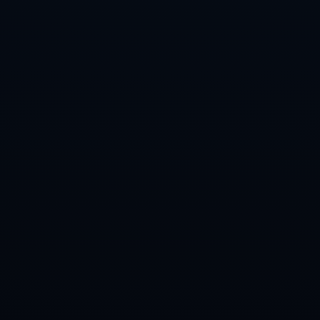
最終，哈滕在加入西部第一球隊時抓住了機遇，憑藉穩定的表現
逐漸坐上了首發的位置。這支球隊的戰術風格正好契合哈滕的能
力：**他不僅能在防守端降低對手的效率，還能通過高效的掩護
與傳球串聯整個進攻體系**。此外，他的低調與不佔球權的球風
也讓隊友們能以舒適的方式融入比賽。即便在某些場次中他進攻
數據並不搶眼，但教練與隊友對他的信任卻有增無減。
**案例分析：與當前西部球隊的成功結合**
從某場比賽看哈滕的作用可以更直觀地理解他的價值。例如，在
面對某支強隊時，他僅僅用了13次觸球便創造了7次得分機會，其
防守範圍吸引了對方多名主力球員，迫使對手進攻受阻。類似的
表現讓球隊在整個賽季中始終保持競爭力，而哈滕也成為了不可
或缺的一環。
從替補競爭到首發，**哈滕無疑完成了一次屬於自己的「職場進
階」之旅**。在NBA這個競爭無比激烈的舞台，每一次機會的把
握、每一點進步的累積，都是他最寶貴的資產。這段故事不僅見
證了職業精神的力量，也為廣大球迷重新定義了什麼是真正的職
業運動員。