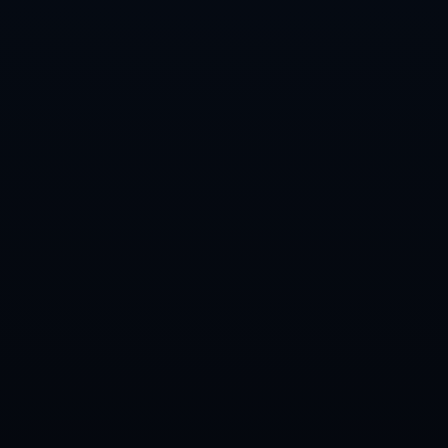
---
## 市場價值與實力分析
從市場層面來看，馬丁內斯的身價持續上漲，在兩年前他的市場
估價不足1000萬歐元，而如今已突破了1700萬歐元，足見其近年
來的飛速成長。與此同時，在**歐洲聯賽競爭愈發激烈的當下，
熱刺必須提前鎖定這樣的高潛球員**，以避免因猶豫錯失良機。
一個經典的案例便是2020年熱刺錯過了布魯諾·費爾南德斯。儘管
當時布魯諾的提議轉會費僅為6000萬歐元，但熱刺猶豫不決，最
終曼聯果斷行動並成功簽下他，布魯諾很快成為紅魔的攻防核
心。熱刺若能吸取過去的教訓，利用這次機會拿下馬丁內斯，縱
使價碼不低，這樣的投資仍然相當明智。
---
## 小結：雙贏的未來
**無論從戰術需求還是市場機遇來看，1700萬歐元的潛在轉會費
都能為熱刺帶來長遠收益**。馬丁內斯的年輕特質將能夠幫助球
隊在技戰術和青訓發展方面達到共贏。現在，熱刺管理層是否能
夠按部就班地完成這項簽約，則值得全球球迷期待了。
上一篇 : B費名稱的由來.
下一篇 :滕哈赫帶領球隊奪冠 展現贏家本色.