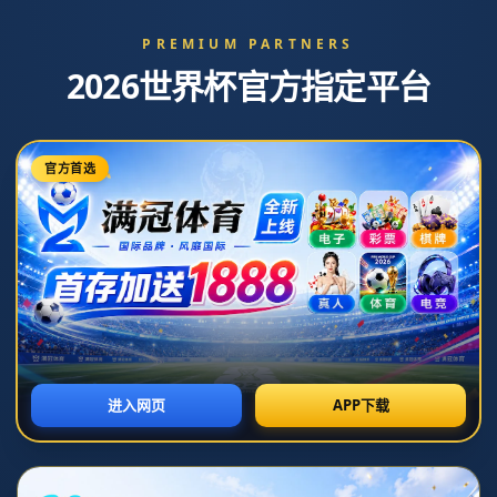
新闻中心
分类
熱刺有望簽下馬丁內斯 至少要價1700萬！.