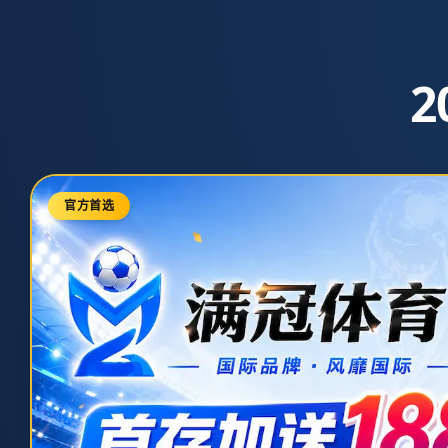
诚信为本，市场在变，诚信永远不变...
首