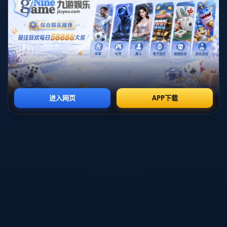
成都蓉城作为**中超的升班马**，在寻求巩固其在顶级联赛位置
的过程中，需要提升球队的整体实力。引进像金敃友这样具备国
际比赛经验的球员，将为球队的中场注入新的活力和稳定性。通
过与其他中超老牌劲旅竞争，成都蓉城将金敃友的加入视为提升
实力和丰富战术选择的良机。
**韩国球员在中超的成功案例**