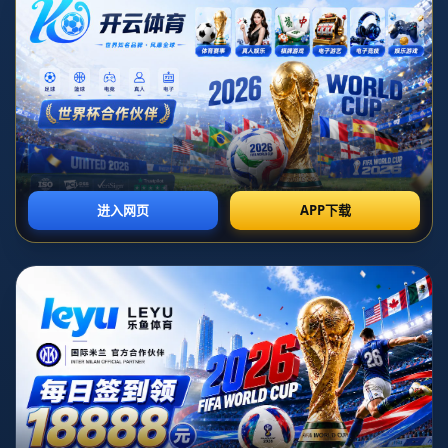
都蓉城.
发布日期：2026-07-06T09:33:45+08:00
**金敃友加盟成都蓉城：提高中超升班马竞争力的新篇章**
在亚洲足球市场上，球员的转会一直是备受关注的动态。最近，
一则关于**水原三星中场金敃友**可能加盟**中超升班马成都蓉
城**的消息引起了广泛关注。这一转会不仅对金敃友个人职业生
涯是一个重要里程碑，也可能成为成都蓉城提高竞争力的关键一
步。
**金敃友：水原三星的中场核心**
金敃友在韩国K联赛中以其卓越的控球能力和出色的视野著称，
在水原三星扮演着中场不可或缺的角色。面对对手的压迫防守
时，金敃友总能冷静地控球并视机将球传至前场，为球队的进攻
创造机会。他在场上的表现已经证明了自己的价值，这也是为何
成都蓉城愿意引进他的重要原因。
**成都蓉城：中超升班马的全新挑战**