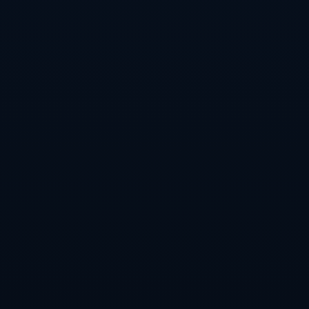
韩国球员在中超赛场上并非没有成功的先例。**前广州恒大球员
金英权**便是其中之一，他不仅帮助恒大在中超取得优异成绩，
还在球队获得了亚冠冠军。金英权以其稳固的防守和出色的指挥
能力，成为中超赛场上的一颗闪亮明星。因此，金敃友的潜在转
会充满了期待，因为韩国球员特有的敬业精神和优良的比赛素
养，总能为球队带来正向的影响。
**金敃友加盟的潜在影响**