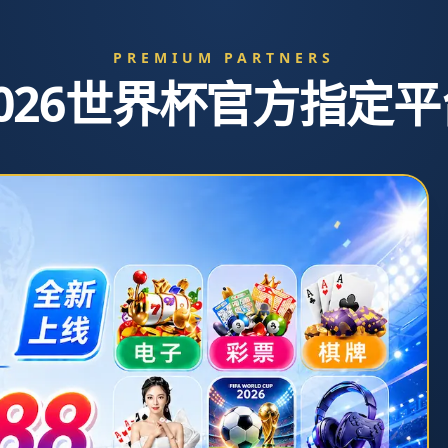
页
关于我们
产品中心