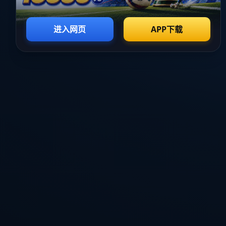
新闻中心
新闻中心
公司新闻
行业动态
世界杯让球
当四年一次
家。很多人
这个体系中
理解让球本
在世界杯舞
减一个虚拟
必大胜，但
压在让球一
实都是对新
数据是骨架 
在世界杯这
xG、控球
数据可能严
世界杯让球
口变化完成