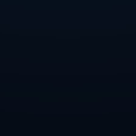
 才是数据读不出的隐形变量
中，战术对盘面结果的影响往往被严重低估。一支主打高位压迫、边路疯狂
制造威胁，从而在让球盘里占优。相反，有些传统豪门在淘汰赛会主动收
人来说就是巨大的风险。看到热门球队未必就应该追让球，更要分析他们
锁定头名出线，他们真正的目标是保护关键球员体能，避免伤病，而不是
维持稳守反击的保守策略，最终只赢一球，这种情况在世界杯历史中屡见
大众情绪 反着大众并非万能
出一个“秘籍”——在世界杯让球站上只要和大众反着来就能赚钱。虽然大
是一种伪策略。更合理的做法，是把大众情绪当作一个变量，与盘口变化一
，而盘口却没有夸张上调，这就说明机构在刻意控制风险，不愿给出太多
、而水位却不跌反涨，就要警惕“情绪盘”带来的泡沫。真正聪明的做法不
中适当观望，或仅以小额试探，而不是重仓跟风。
从一场经典逆转看让球思维
杯中的一场经典逆转为例：赛前强队让一球，舆论几乎一边倒看好他们轻
短暂升至一球球半，但很快又被压回一球，水位却从低位迅速抬升。表面看
接受大量买入后，通过微调让球和水位来平衡风险。与此强队在前一场小
不足而被忽视；反观对手球队虽然名气不大，但边路爆发力很强，转换速
球后心态放松，被对手连续利用反击打穿防线，最终1比2爆冷输球。如果只
点结合起来，至少可以避免盲目压注强队让球。
是真正的秘诀 决定你能活多久
测胜负这件事上太强调“如何猜对”，却忘了最重要的前提是“如何不被淘汰
注占总资金的比例不宜过高，避免在一两场爆冷中“全军覆没”；连续赢的