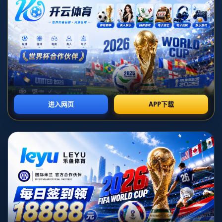
发布日期：2026-07-06T09:33:45+08:00
# 2021歐洲杯開幕式介紹：絢麗與激情的完美結合
**2021歐洲杯**是疫情後世界體育舞台上的一場盛典，帶著無數
球迷的期待隆重開幕。在這場備受矚目的足球盛宴中，**開幕式
**成為了引爆全場氣氛的開始，不僅展示了歐洲各國的文化特
色，還向世人傳遞了希望與團結的正能量。本文將全面介紹2021
歐洲杯開幕式的亮點與特色，帶你重新感受那份激動人心的瞬
間。
---
### 全球矚目的開幕式，以創新姿態驚豔登場
2021年6月11日，**歐洲杯開幕式**在意大利羅馬奧林匹克體育場
上演，以**"團結與復甦"**為主題，巧妙融合文化傳統與現代科
技，打造了無與倫比的視覺與聽覺享受。
在疫情影響的背景下，此次開幕式成為各國足球迷心中的**希望
燈塔**。隨著恢復大型賽事的步伐，歐洲杯也旨在展現全球對體
育精神的擁護與對未來的信心。
---
### 音樂與舞蹈的碰撞，締造視覺盛宴
開幕式現場以豐富的光影變化和多元化的表演形式深深吸引觀
眾。來自不同國家的藝術家和舞者共同演繹了一場讓人屏息的表
演，其中最令人難忘的便是**由全球知名歌手Andrea Bocelli演唱
的經典歌劇《Nessun Dorma》**。他的激昂歌聲迴盪在體育場上
空，立即點燃了全場氛圍。
此外，主辦方運用了前沿的燈光設計和數字投影，通過**龐大的