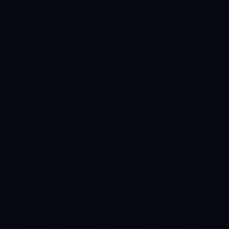
馬龍的這番話並非批評，而是一種期待。他明白，帶領掘金走得
更遠的關鍵在於**穆雷的持續成長與穩定發揮**。這是穆雷通往
超巨之路的必要階段，也是年輕掘金隊成熟的必經之路。