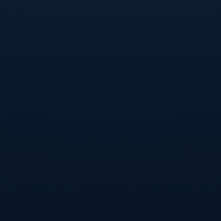
## **穆雷：從“比賽贏家”到“真正的領袖”**
成為領袖，並不僅僅是得分爆發或關鍵球的命中率，更多時候還
取決於你能否影響隊友的心態和團隊節奏。穆雷在掘金的角色早
已從天才得分手過渡到戰略核心之一，但他是否能完成馬龍所期
許的“**扮演領袖角色**”，還是未知之數。
以本賽季為例，當約基奇因傷缺陣時，穆雷數次挑起重要比賽，
但也有些時刻展現出不夠穩定的一面。領袖的責任是全方位的，
這不僅僅在於幫助球隊贏下幾場關鍵比賽，也包括在場上激發和
引導隊友。正如馬龍所說，“我們年輕的球員們，比如小波特或者
布朗，他們有天賦，但還需要更多時間成長。”這讓穆雷肩上的擔
子顯得更重。
## **坦承的挑戰：年輕球員尚未準備好重擔**