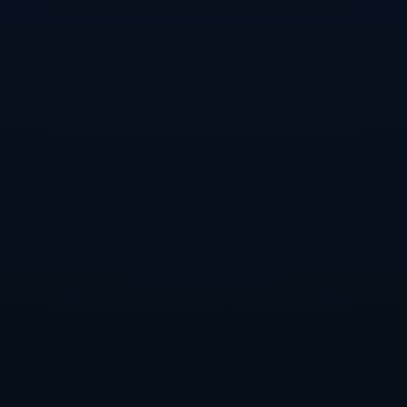
在英冠联赛中苦苦挣扎，他们迫切需要一个能够改变球队命运的
领导者。对俱乐部而言，聘请鲁尼不仅仅是对一位名人教练的押
注，更是希望他的声望和经验能够带来媒体关注和球场上的改
革。