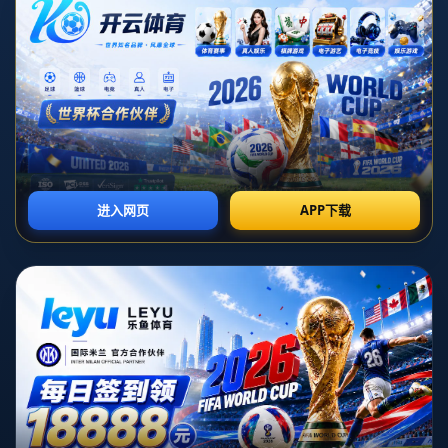
球門前更加冷靜.
发布日期：2026-07-06T09:33:45+08:00
**波帅谈失利：球队在比賽中不夠成熟，我們需要在球門前更加
冷靜**
在竞技体育中，成熟度通常决定一支球队的上限，这不仅指的是
经验，还包括在关键时刻的心理素质和策略执行力。最近波帅在
一次让人遗憾的赛后新闻发布会上，直言球队的不成熟和在球门
前缺乏冷静是导致失利的重要原因。这番话不仅为球迷敲响了警
钟，也为球队未来的调整指明了方向。
**全面提升球队成熟度**
球队的成熟度，尤其在足球比赛中，体现在能否在高压状态下保
持冷静和高效的执行力。许多新成立或年轻的球队，在比赛的关
键时刻往往表现得浮躁无序，进攻时急于求成、防守时失去位
置，从而导致整体节奏混乱。这不仅会让对手有机可乘，更会让
自己的战术体系瓦解。
所谓不成熟，不只是球员个体的表现，更是整支球队的整体纪律
性和团结协作的欠缺。举个例子，一些成功的俱乐部在关键战中
的表现，正是由于他们的队员从不轻易失去冷静，能够在比赛中
快速做出反应并调整战术。
**冷静把握射门机会**
在比赛中，打入关键进球需要的不仅是技术，更需要心态的平稳
和把握机会的能力。许多时候，一次看似简单的进攻配合常常因
为临门一脚的急躁而错失良机。对于许多球队而言，如何在复杂
的局面中做出最理智的选择，是目前急需提升的能力。