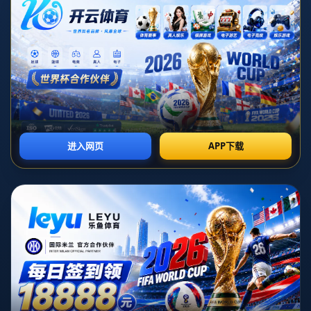
发布日期：2026-07-06T09:33:45+08:00
**20/21NBA常规赛4月13日比赛集锦：激情对决引爆赛场**
篮球的魅力在于每一次比赛都充满悬念，而**20/21NBA常规赛4
月13日的比赛**无疑再一次点燃了球迷们的激情。这一天赛场上
充满了激烈的碰撞、精妙的配合和关键时刻的致命绝杀。无论你
是老球迷还是刚接触NBA的新朋友，这一天的比赛都值得津津乐
道。今天我们将带领大家回顾这一天的高光瞬间，感受篮球的魅
力与激情。
### **湖人与尼克斯：防守大战，生死一线**
4月13日**洛杉矶湖人**与**纽约尼克斯**的对决是最受关注的一
场比赛。湖人作为卫冕冠军，尽管缺少核心球员勒布朗·詹姆斯，
但在安东尼·戴维斯的带领下，球队依然展现出了强大的整体实
力。而尼克斯本赛季表现稳健，尤其是兰德尔的崛起，让他们成
为东部不可忽视的一支力量。
比赛节奏缓慢，双方重视防守，每一次得分来之不易。尤其是在
第四节最后三分钟，比分咬得非常紧。**戴维斯**在关键时刻连
续两次盖帽点燃全场气氛，而另一边，**兰德尔**以一记飘逸的
中投让尼克斯咬紧比分。然而，在最后的几秒钟，湖人凭借施罗
德的一记关键突破锁定胜局。**这场以“防守大战”闻名的比赛，
最终湖人险胜尼克斯**，不仅给球迷留下深刻印象，也验证了季
后赛防守的重要性。
### **勇士vs掘金：库里的三分雨再次炸裂**
另一边，**金州勇士队**迎战强劲的**丹佛掘金队**，这是一场
源于不同风格的对决。掘金队依靠**约基奇**的内线统治力，在