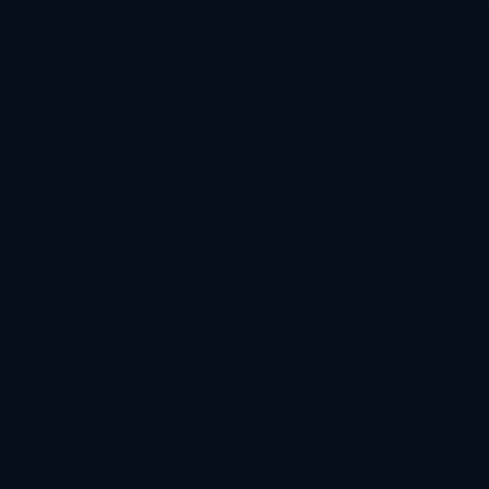
方丹的成功不仅因为他的进球数字，更因为他的独特风格。他结
合了速度与力量，通过不断的奔跑与精准的射门，给对手防线制
造了难以承受的压力。他的进球如同艺术品般优雅，每一球都充
满了精致的设计。
此外，方丹出色的精神素养也值得称道。在他之后，法国培养了
一代又一代优秀前锋，如**齐达内**、**亨利**等，他们都在方
丹开创的道路上不断前行，朝着世界顶尖足球的梦想努力。
**方丹的影响力与足球文化**
方丹不仅改变了法国的足球历史，更影响了全球足球文化。1958
年的成功，使得欧洲各国家对于进攻型足球有了新的理解。他的
优雅和对比赛的热情，启发了无数年轻球员，激励他们不断追求
卓越。