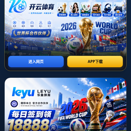
发布日期：2026-07-06T09:33:45+08:00
**前言**
在国际赛场上，球员的表现往往决定了他在国家队中的地位。对
于一名职业球员来说，两场比赛均无射门的结果无疑是值得关注
的。《艾克森兩戰無射門，國家隊考核不合格！》这一标题充分
揭示了球员表现与考核结果的直接关系。过去两场比赛中，艾克
森未能通过射门为球队贡献力量，引发了人们对他国家队资格的
质疑和讨论。
**分析艾克森的表现**
艾克森，这位巴西出生的足球运动员，自加入中国国家队以来，
备受期待。作为一名前锋，**他的主要任务就是**为球队提供进
攻火力。然而，在最近的两场比赛中，艾克森没有任何射门，这
无疑大大削弱了球队的锋线威胁。
然而，**许多人质疑他的“射门荒”**是否意味着他在国家队的表
现不合格。实际上，这需要从多个角度去分析：一方面，有可能
是他尚未融入球队的战术体系，导致无法获得良好的射门机会；
另一方面，也可能是因为后勤保障、队友配合等因素，使他未能
正常发挥。
**案例分析**
通过对比其他国际比赛的案例，我们可以更好地理解问题所在。
例如，法国著名前锋吉鲁曾在2018年世界杯上呈现出长时间的“进
球荒”。尽管如此，法国队仍能夺得冠军，原因在于吉鲁在场上承
担了更多的牵制防守和配合队友的角色，**为团队整体贡献力量
**。这表明，不进球不一定直接等同于“考核不合格”，关键在于