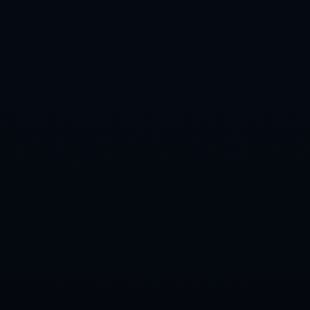
### **阵容改变是否能解决根本问题？**
曼联的防线问题并不仅局限于门将。**从上赛季的防守核心瓦拉
内（Raphaël Varane）到中后场的协调能力不足，都为球队的漏球
频率推波助澜。** 奥纳纳虽是守门员，但整个防守端的配合失误
也不可避免地将压力加在了他身上。这种恶性循环让整个防线都
变得更加脆弱。
值此困境，主教练滕哈赫（Erik ten Hag）也正在思考解决方案。
据了解，他将考虑引进新的防线搭档，同时给予奥纳纳更多心理
辅导和状态调整的机会。
---
**无论如何，曼联目前急需解决的问题是如何提高整体防守质
量，同时也要给奥纳纳更多改错的时间与空间。**尽管他的失误
引来大量批评，但彻底放弃这位曾经表现优异的门将，似乎也并
非最佳选择。
上一篇 : 超越C羅凱恩！麥湯領跑歐預賽射手
榜！.
下一篇 :恒大兩球員或將加盟富力 目前均為自由
身.