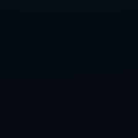
位和反应都暴露了对比赛的阅读能力不足，曼联必须仔细评估他
的未来角色。”
### **数据背后揭示的问题**
从数据层面来看，奥纳纳的确并未达到顶级门将应有的扑救率。
据英超最新统计，奥纳纳本赛季面对射正的扑救成功率低于职业
平均水准，而失球数却已位居联赛门将前列。这种防守效率的低
迷，也直接影响了曼联的整体战绩。
有趣的是，奥纳纳在训练中的状态却较为稳定。据队内相关人士
透露，他在日常训练中展现了强大的反应速度与扑救能力，但这
些优势似乎一到正式比赛中就难以发挥，这或许与心理压力有
关。面对媒体和名宿接二连三的批评，奥纳纳必须尽快调整心
态。