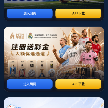
失误频频，尤其在高压对抗和关键时刻，奥纳纳的反应显得不够
果断**。在曼联的主力门将位置上，这样的表现自然难以让俱乐
部和球迷满意。