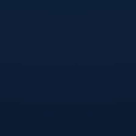
---
### **恩佐·费尔南德斯：蓝军舍得豪掷，为未来下注**
当切尔西在2023年冬窗以*1.21亿欧元*的转会费引进恩佐·费尔南
德斯时，这一交易震惊了足坛。作为阿根廷世界杯冠军的重要一
员，恩佐凭借在世界杯赛场上的出色表现迅速赢得了顶级豪门的
追逐。切尔西的这笔天价引援不仅创下了队史纪录，更成为**英
超历史上最贵的转会费**。
切尔西为何敢于为恩佐花下如此天文数字？**其背后逻辑主要体
现在“潜力”与“回报”**。恩佐年仅21岁，不仅技术成熟，还具备
广阔的发展空间。对于切尔西而言，这是一场对未来的投资。同
时，这笔交易也意味着老板伯利时代对球队全新重建理念的贯
彻：敢花钱，求长远。
---
### **德克兰·赖斯：西汉姆联的核心转会阿森纳，天价实至名归
**
从默默无闻到身价过亿，德克兰·赖斯的崛起令人瞩目。2023年夏
窗，**阿森纳以1.17亿欧元的天价签下这位英格兰中场**，打破
了枪手队史转会纪录。这笔引援不仅体现了赖斯在中场攻防转换
中的重要性，更突显了阿森纳意欲冲击冠军的坚定决心。
值得一提的是，赖斯在西汉姆联时期就已经展现出大将风范，其
**世界杯和欧联杯的表现则进一步增强了其职业价值**。因此，
这样一位兼具实力与经验的本土中场，成为枪手的首选目标无可
厚非。