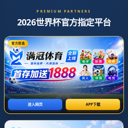
新闻中心
分类
意甲：國米1-1那不勒斯十連勝終結14分領跑！達