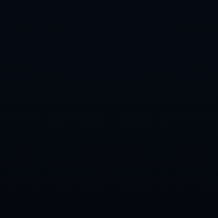
回顾过去赛季，类似的形势在2011-2012赛季也曾出现。当时尤文
图斯以稳固的防守和高效反击赢得了意甲冠军。在长达多个连胜
后，他们在赛季后半段保持了持续的高强度表现，最终戴上桂
冠。**国米若想继续捍卫其排名，就需要警惕其他球队的追击，
特别是在重要场次中确保发挥稳定。**
综合以上分析，这场比赛不仅是实力的较量，也是智慧的较量。
两支球队都用自己的方式诠释了“什么是坚韧和战术”，为意甲赛
季增加了无数看点。
上一篇 : 22-23賽季英超聯賽第8輪比賽集錦.
下一篇 :阿森納8月最佳球員候選：恩凱蒂亞、賴
斯、本懷特、薩利巴爭譽.
Copyright 2024
乐鱼官网-乐鱼app-乐鱼vip-乐鱼电竞
All Rights by
乐