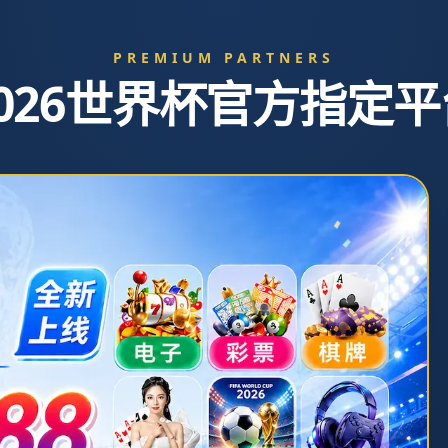
页
关于我们
产品中心