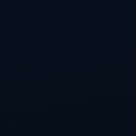
效率。他们通过阵地战消耗对手，同时加强了篮下保护，这