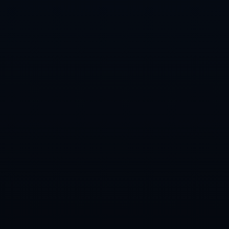
上一篇 : 米爾頓的首秀感慨萬千心潮澎湃 但上場