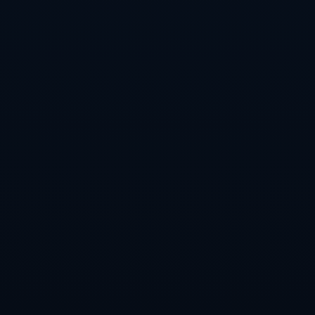
**過去案例中的啟示：巴西奧運會的場地更新經驗**
回顧過去，不難發現類似情況時有發生。例如，巴西曾在申辦
2014年世界杯與2016年奧運會時，對多個重要場館進行了大規模
更新。儘管當時招致諸多爭議，但長久而言，這一決策為巴西體
育事業帶來了持續的收益。由此可見，曼聯此次退出或許是為了
更好適應未來需求，甚至可能為未來的大型體育賽事鋪路。
**總結**
英國與愛爾蘭聯合申辦2028歐洲杯，是展現雙方足球實力與合作
潛力的重要契機。儘管“夢劇場”的退出引起的爭議尚需時間解
答，但此次申辦籌備中的每一個決策，無疑都將成為未來歐洲杯
籌辦中不可忽視的重要參考。