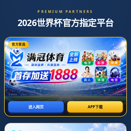
新闻中心
分类
英國愛爾蘭申辦2028歐洲杯！10座球場已確認！曼