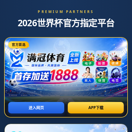
新闻中心
分类
激情传递 梦想启航——亚足联-中国足协草根足球