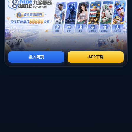
从看客到参与者 激情如何被点燃
在活动开始之前 不少孩子对足球的认识还停留在电视转播中的世
界杯与亚洲杯 他们能叫出几位明星球员的名字 却从未在正式的球
门前真正射门。当专业教练与志愿者走进运河小学 当一个个精心
设计的趣味训练环节铺展开来 孩子们的身份在不知不觉间发生转
变 从看客变成了参与者。从起初羞涩地站在队伍边缘 到后来抢着