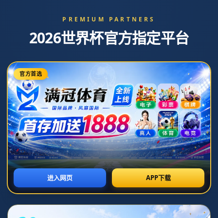
新闻中心
分类
五甲联赛北二区球队巡礼：宁夏中世联众足球俱乐