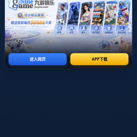
分析宁夏中世联众的技战术风格，就会发现他们在五人制战术趋
势中有着鲜明的偏好。球队整体打法可以概括为 “高节奏防守 适
度耐心进攻”。在防守端，宁夏中世联众善于在五甲联赛北二区的
比赛中施加强度不输南方球队的前场压迫。他们并不追求整场持
续高压，而是通过阅读比赛节奏选择阶段性强压，对对手组织者
施加干扰，迫使对方在高压下做出失误。