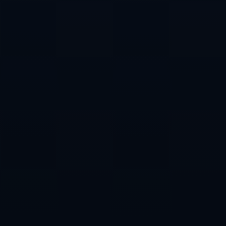
在五甲联赛北二区球队巡礼体系中，一支球队能否长期稳定，往
往取决于阵容结构是否合理。宁夏中世联众在这方面选择了一条
相对务实的道路 优先确保本土球员构成稳定骨架，再根据实际需
要引入个别关键位置补强。这种“本土为主 精准补强”的策略，不
仅减轻了预算压力，也让球队更容易形成统一气质。有些从青年
队提拔的球员，虽然起步阶段经验不足，却在多赛季磨合中逐渐
成长为战术体系不可或缺的一环，这与俱乐部的耐心密不可分。
在引援方面，宁夏中世联众并不盲目追逐名气，而是更看重球员
的态度和战术适配度。俱乐部管理层常说的一句话是 “宁要能拼
的平价球员 也不要只为上镜的名角”。这使得球队在五甲联赛北
二区比赛中，即便面对纸面实力占优的对手，也能通过整体性来
弥补个体差距。一位外界评价很高的球员在试训时，因为对训练
强度心存犹豫，最终被放弃签约，这个小细节折射出俱乐部在价
值观上的坚持。
青训与梯队 在五人制生态中种下未来
如果说当下的战绩决定了宁夏中世联众在五甲联赛北二区的存在
感，那么青训与梯队建设则影响着这支球队能走多远。俱乐部很
早就与当地多所学校、社会足球机构建立合作关系，鼓励青少年