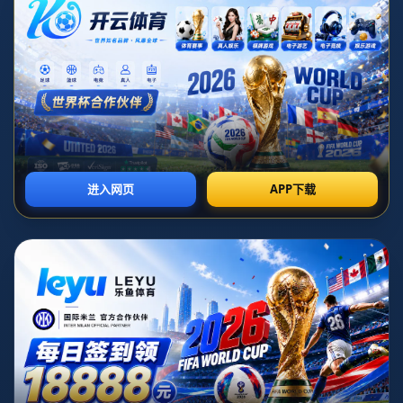
部
发布日期：2026-07-06T09:33:45+08:00
五甲联赛北二区隐藏黑马宁夏中世联众的成长故事
在越来越职业化的中国室内五人制足球版图上，五甲联赛北二区
常被视为“潜力矿区”与“黑马摇篮”。在这个赛场中，来自西北地
区的宁夏中世联众足球俱乐部显得格外特别——它既不是传统意
义上的豪门，也并非一夜成名的网红球队，而是一支在荒凉与热
爱之间，硬生生闯出道路的草根力量。很多球迷知道宁夏有热
情，却未必真的了解这支队伍的成长轨迹与技战术特点。本文以
“五甲联赛北二区球队巡礼 宁夏中世联众足球俱乐部”为主线，从
地域文化、阵容搭建、战术风格到青训布局，全景式呈现一支西
北五人制球队的真实面貌。
地域气质与球队性格 宁夏足球土壤的独特养分
谈宁夏中世联众，绕不开宁夏这片土地本身。地广人稀、气候干
燥、资源相对有限，是很多外界对宁夏的刻板印象。但对足球人
来说，这里有另一种清晰的标签 那就是坚韧。宁夏中世联众足球
俱乐部身上那种“明知不易仍要坚持”的气质，与当地的自然环境
高度契合。球队在五甲联赛北二区长期面对的现实是 经费有限、
客场路途遥远、关注度有限，可正是在这样的条件下，球队逐渐
塑造出一种既倔强又务实的性格。教练团队经常强调的一个理念
是 “不比背景比执行 不比名气比态度”，这句话也成为球队文化的
重要注脚。
更值得一提的是，宁夏地区校园足球近年来发展迅速，为五人制
输送了源源不断的球员基础。宁夏中世联众敏锐意识到这一点，