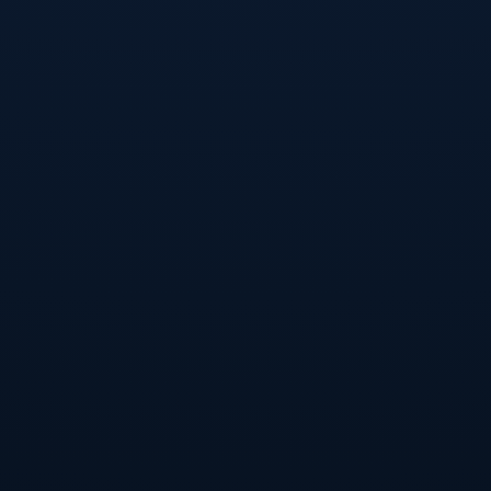
进攻层面，宁夏中世联众并非一味追求华丽配合，而是强调传球
效率与落点选择。例如在对阵一支技术流对手的比赛中，球队刻
意减少无效传导，将更多球权集中在两名核心球员脚下，通过反
复的二过一配合与肋部直塞撕开防线。整个过程并不花哨，却极
具实用主义色彩。这种在小场地中保持耐心、不急于一脚制胜的
进攻理念，让宁夏中世联众在五甲联赛北二区诸多球队中显得格