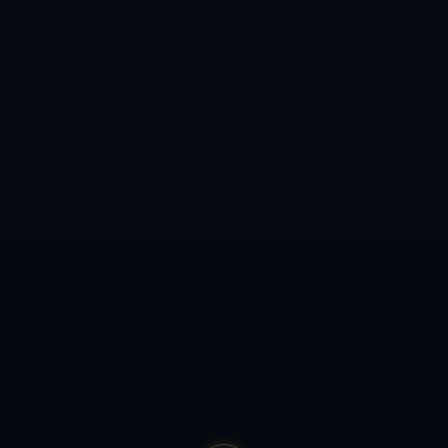
西北力量在五甲联赛北二区的象征意义
从更宏观的角度看，宁夏中世联众在五甲联赛北二区的存在，不
仅仅是某支球队的故事，更是西北地区在室内五人制舞台上的一
种象征。过去，五人制强队多集中在经济与足球氛围更发达的地
区，而像宁夏这样的西北省区，往往只能扮演陪跑角色。如今，
随着宁夏中世联众足球俱乐部持续稳定地参与五甲联赛，越来越
多年轻人意识到 即便身在西北，也可以通过五人制平台展示自
己，与来自全国各地的队伍正面交锋。
在“球队巡礼”的视角下 宁夏中世联众并不是那种一眼惊艳的明星
球队 却是一支越了解越让人尊重的坚韧队伍。它用实实在在的训
练、一次次远征客场的旅程、无数个不被看见的夜晚，推动着宁
夏五人制足球向前一步步挪动。对于关注五甲联赛北二区的球迷
来说，这支来自西北的俱乐部，正在用自己的方式诠释什么叫做
长期主义 什么叫做在并不完美的环境里依然坚持对足球的热爱。
上一篇 : 71支晋级全国总决赛球队出炉！第二届
中青赛（男子高中年龄段U17组）预选赛全部结
下一篇 :燕京啤酒2022中国足协杯“种子计划”再
束
次走进成都，小球员攻破前国门耿晓峰大门
Copyright 2024
乐鱼官网-乐鱼app-乐鱼vip-乐鱼电竞
All Rights by
乐
鱼