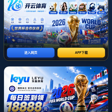
发布日期：2026-07-06T09:33:45+08:00
2026世界杯比分全景回顾 小组赛阶段的冷门与强权
当所有目光都聚焦在北美赛场时 2026世界杯小组赛已经不仅仅是
一串冰冷的比分 而是由惊喜冷门与强权复苏编织成的一张巨大网
每一场比分背后都潜藏着战术博弈 心理失衡与临场调整 也正是这
些细碎而真实的数字拼合出一届世界杯的独特气质 在回顾
2026世
界杯比分
时 我们不只是记忆谁赢谁输 更是在梳理小组赛全阶段的
走势脉络 看清热门球队如何稳住局面 黑马又是怎样一步步撕开传
统格局
小组赛整体节奏 从保守试探到火力全开
从小组赛首轮的比分分布看 明显能感受到各队的谨慎态度 1比0 1
比1这类小比分比重极高 许多世界排名靠前的队伍选择以
低风险
控球加边路起球
为主策略 先保平再谋胜 例如某支南美传统强队在
首战中仅以2比1小胜对手 全场控球接近六成 却在最后阶段才凭借
定位球完成反超 这类比分在首轮屡见不鲜 比分虽不夸张 却暗示
着强队的磨合尚未完全到位 不少主教练更愿意牺牲观赏性 换取稳
定出线的基础分
然而到了第二轮和第三轮 小组赛的整体进球率明显拉升 这在比分
上表现得尤为清晰 三球以上的高比分场次显著增加 强队在观察对
手一轮之后开始主动提速 借由边路过载和中路直塞撕开密集防线
某支欧洲冠军热门队伍在首战闷平后第二轮突然爆发 以4比0的悬
殊比分击败对手 三名前锋全部收获进球 这场大胜让整组积分形势
瞬间倾斜 也直接改变了该组其他球队的比赛策略