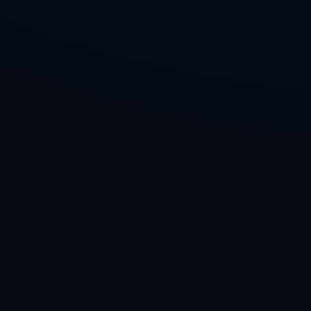
相较于研究技
这样即便连续
集 情绪容易
对于容易“一
扰。任何缺
理性与自律
综合来看 真
贪多不求全
期里 兼顾
上一篇 :
下一篇 