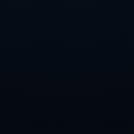
术和赔率 对新手而言 最常被忽略却最关键的 其实是资金管理。一个简单
几场判断失误 也不会影响正常生活。同时提前设定止损线 比如总预算的一
随战况上下起伏 若没有纪律 很可能在短时间内频繁加注 导致超出承受范
把梭”的新手 可以尝试采用固定投注额策略 例如每场只下同样额度 不因
乏自制力的加倍追注 在世界杯这种冷门频出的赛事中都极其危险。
让世界杯投注成为可控的乐趣
正适合新手的世界杯投注方式 是建立在基础玩法 熟练理解盘赔 合理信息
 逐渐体验自己对比赛阅读的能力提高的过程。把投注当作观察和验证判断的
看球的快乐和资金的安全。当你能在输赢面前保持平常心 依然享受赛事本身
 2026世界杯直播：官方授权直播免费看
:世界杯投注平台安全性分析与对比