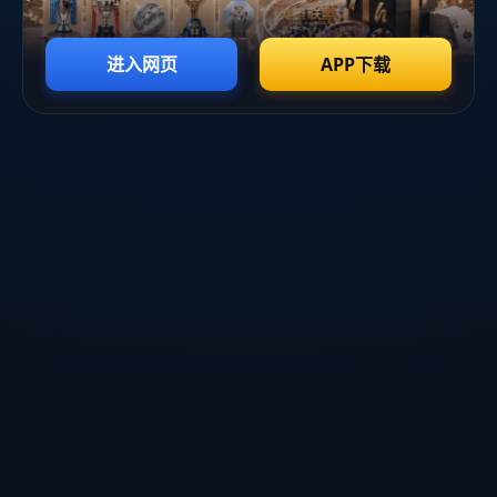
世界杯投注：新手必看
发布日期：2026-07-06T09:33:45+
新手入门攻略解析
样级别的足球盛宴来临时，不少原本只看球的球迷也会产生尝试世界杯投
缺乏基本认知和策略，很容易在激情裹挟下做出冲动决策。下面这份攻略
性地参与到这一娱乐方式中。
投注的本质先把心态摆正
的核心应当是娱乐而非赚钱工具。无论是传统的胜平负还是更复杂的让球
然性。对新手来说，最重要的是先确立一个观念 用可承受的预算买一点比
自己设定一条清晰的底线 只用闲钱参与 严禁借钱投注 并且做好输得起
解从最基础的胜平负开始
玩家而言，最容易理解的玩法是全场胜平负 也就是预测90分钟常规时间
对阵首次参赛的弱旅，机构往往会将东道主的胜赔设定得较低，而弱旅的胜
高 背后是概率更低。在淘汰赛阶段，还会出现晋级玩法 即不再只看90分
适合相信强队韧性和经验的玩家。
负后，可以逐步接触让球盘。让球可以理解为强队“先让出一定的比分”，
西至少赢两球才算赢盘；只赢一球则为走盘或输半 注释视具体盘型而定。
较近期战绩 伤病 与同档球队的对战表现。