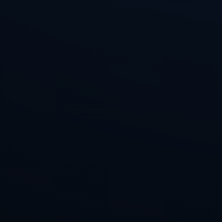
球队与投注
号；第二，
数据模型，
注。如果你
资金管理是
在世界杯投
为整个世界
下注
等方式
后，往往会
偶尔几次“梭
避开常见心
新手在使用
往是走向失
向。再次是
的规则：每
妥善利用数
如今许多世
显著帮助新
可能不低。
结果，合理
控制娱乐属性
从本质上看
顺便体验分
可以尝试这
来衡量参与