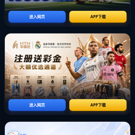
罗地亚取胜赔率在3.60以上，甚至部分亚洲盘还在受让半球徘
徊。临场看，阿根廷进攻受困、门将致命失误，导致0:3惨败。真
正具备洞察力的投注者往往在赛前关注训练报道、教练发布会措
辞、赛区气候等细节，从而提前识别“热门表象与真实状态”的错
位，形成冷门投注依据。
盘口波动与资金流向：盘口走势可以反映资金倾向，也能揭示“冷
门预警”。若热门队初盘热度高，但临近开赛资金突然流向冷门
方，导致盘口回调，说明专业玩家或机构资金在冷门队上布局。
2010年世界杯小组赛瑞士对西班牙就是典型：西班牙初盘让球在
1.5以上，赔率压低至1.30；然而临场开始前盘口突降，机构将让
球盘收窄至1球甚至0.75，暗示瑞士被大量买入。最终瑞士1:0取
胜，冷门成功兑现。盘口回落幅度大且伴随赔率持续上调往往意
味着庄家在主动引导资金平衡，精明玩家可借此验证自己的赛前
判断。
案例深析：韩国2:0德国揭秘：2018年世界杯小组赛末轮，德国被
视为必胜韩国以争取出线，赛前让球盘高达1.5，韩国胜赔接近
12.00。市场普遍忽视的细节包括：德国连续两场效率低下，队内
关于厄齐尔、萨内的舆论争议影响士气；韩国面对欧洲强队的一
贯高压反击打法被低估，加之比赛在炎热时段进行，德国体能消
耗更大。专业玩家在赛前观测到德国临场首发调整、投注量异常
集中在德国让球一方后，选择分注韩国+1.5与韩国赢球，利用赔
率错配构建组合，最终凭借补时两球实现高倍收益。此例说明冷
门投注的关键并非预言比分，而是通过情报与盘口验证，发现市
场偏离。