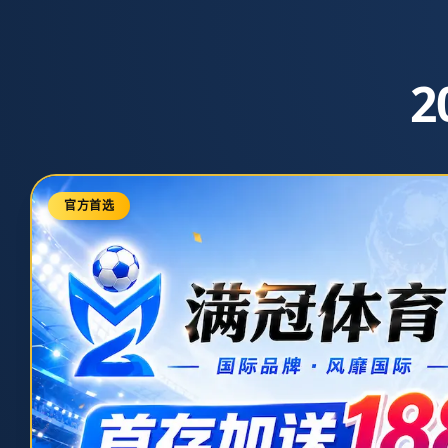
诚信为本，市场在变，诚信永远不变...
首