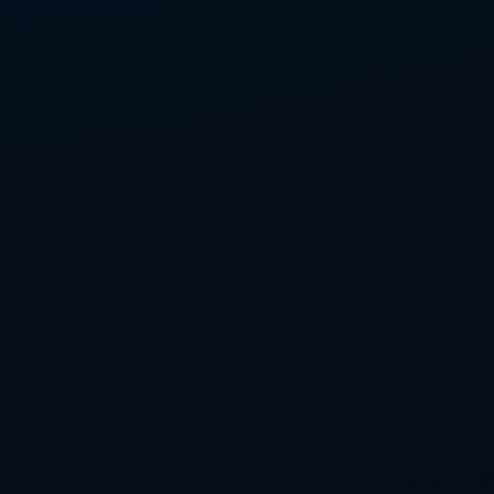
的绝对操盘手。如果曼联的防守注意力稍有分散，埃泽可能
的主场优势以及坚韧的防守能力**也不可低估。这场比赛或