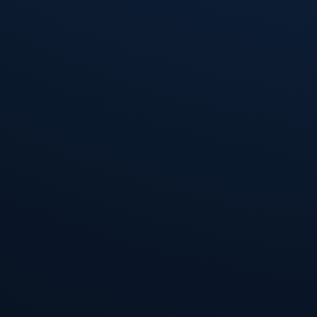
### 历史
尽管曼联作
过一次震惊英
会让双方球
一个值得注
门前制造了
### 关键
曼联方面，
将测试对手