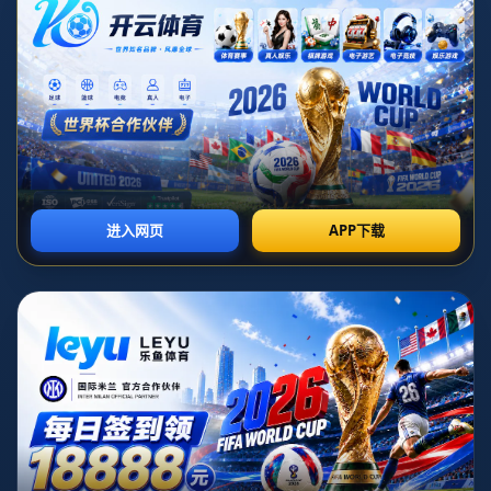
合中我們5對4他傳球失誤導致空接失去機會.
发布日期：2026-07-06T09:33:45+08:00
**科尔教练点拨波尔津吉斯：学会更聪明地打球**