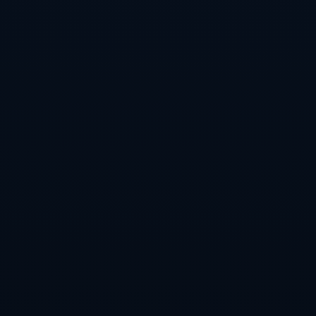
赛中，**快船球星帕特里克·贝弗利**曾利用对手的一次5对4失误
成功完成防守反击，并帮助球队一举拉开比分。当时，快船主教
练里弗斯评论道：“**这不是一个单纯的体能或技术问题，而是头
脑的问题。比赛中的瞬间判断往往决定结果。**”
### **解决问题：如何培养“聪明的打法”**
“聪明地打球”听起来抽象，但它实质上包含了以下几个关键点：
1. **观察与解读**