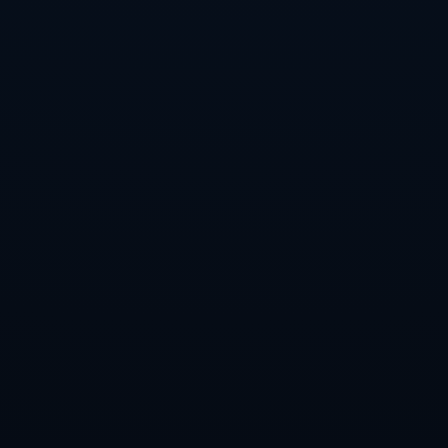
尽量用优惠去覆盖自己“本来就会下”的注单，而不是为了完成流
水而刻意增加毫无把握的投注。比如你平时偏好主流盘口和独赢
盘，那就优先选择对应玩法计入流水的活动；如果你不擅长猜精
确比分，就不必因为有“比分不中返10%”这样的噱头而频繁下注
冷门比数。通过将优惠与自身擅长的玩法绑定，可以在不明显提
高风险的前提下享受平台返点和加奖。
避免叠加复杂优惠策略。部分老玩家会试图利用多个活动叠加，
比如先领首存奖金，再叠加连赢加奖，还参加串关加成等，但这
往往会把资金和流水要求纠缠在一起，导致结算和核算变得异常
复杂，一旦中途想暂停或提现，会发现自己被多重规则“锁住”。
对绝大多数玩家来说，一次世界杯周期内，精挑细选一到两项规
则清晰、门槛适中的活动，远比同时参与五六个活动要来得轻松
和可控。
案例分析 从“高额赠金”到“理性选择”
以一个常见场景为例 假设平台A在世界杯期间推出活动 “首存
1000元送1000元 赠金需完成15倍流水” 对比平台B的活动 “首存
500送250 流水要求5倍 所有世界杯赛事赛果盘均计入”。如果玩家
原计划总投入只有1000元，并且以日常观赛顺手下注为主，那么
表面上看平台A的赠金更高，但实际要求总流水为1000x15=15000
元，对资金波动的承受力要求非常大。一旦临时退场或中途不想
玩了，极有可能还未完成流水就不得不放弃彩金及依附其上的部
分盈利。
而平台B虽然赠金额度较小，但流水要求为5倍，即250x5=1250
元，整体与玩家原本预算接近。只要在整个世界杯期间以正常频
率下注，就有较高概率自然完成流水。对这类玩家而言，看似“朴