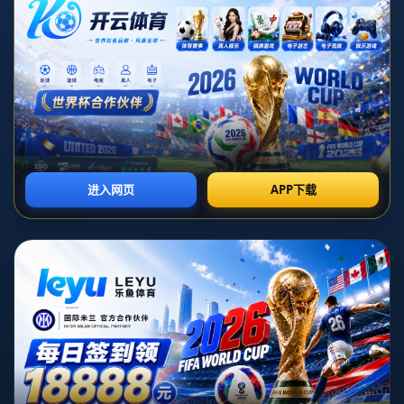
发布日期：2026-07-06T09:33:45+08:00
世界杯下注平台优惠活动详细介绍
每逢世界杯，线上下注平台都会掀起一轮又一轮促销热潮，从注
册礼金到连赢加奖，再到VIP返利计划，各类活动层出不穷。对很
多玩家来说，真正的难点不是“有没有优惠”，而是如何在眼花缭
乱的活动中分辨出值得参与且规则透明的优惠，并结合自身下注
习惯，放大资金使用效率，同时控制风险。下面将围绕“世界杯下
注平台优惠活动”这一主题，从活动类型、规则细节、资金利用思
路及典型案例等角度做一个尽量完整的梳理与解析。
常见世界杯优惠活动类型解析
在世界杯期间，正规平台通常会集中推出几大类优惠：首先是注
册类福利，包括首存奖金、免风险首注、免费彩金等。这类活动
针对新用户，特点是“门槛低、吸引力强”，例如新用户首存100元
即可获得100元的等额彩金，看上去就像资金直接翻倍。但在规则
上，往往会附带投注流水要求，如“彩金需完成8倍体育有效流水
方可提现”，这意味着如果你拿到100元彩金，可能需要至少投注
800元的有效金额才能真正把奖金转换为可提余额。
第二类是存送类及连赢连输类优惠。世界杯赛程紧密，平台会鼓
励用户持续活跃，典型形式包括“每日首存加赠”“周末加码存送”
“连赢奖金加成”“连输返还补贴”等。比如某平台可能在小组赛阶
段推出活动 “每日首充300元以上可额外获赠30%的世界杯专用彩
金”，或者在淘汰赛推出“连续猜中3场独赢赛果，额外奖励累计盈
利的10%”。这类优惠的核心，在于鼓励你在世界杯期间维持一定