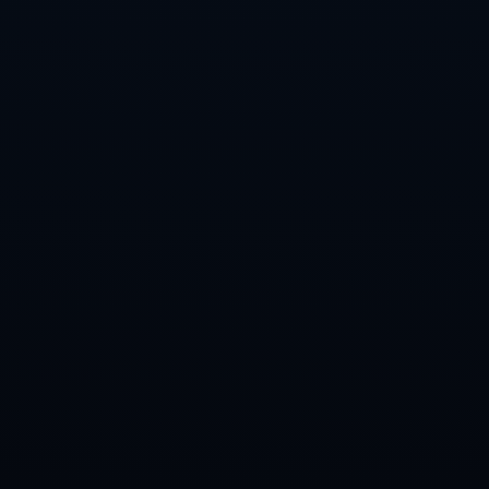
素”的小赠金活动，反而更契合自己的节奏，既提升了资金使用效
率，也没有明显增加额外风险。
再看另一类案例 某平台在淘汰赛阶段推出“指定时间内下注世界
杯串关 满足最低串3且单关赔率不低于1 60 即可享受最高30%盈
利加成”活动。一位用户本来习惯于单场投注，为了追求这30%的
加成，硬是将多个原本不会同时选的冷门和热门混在一起做了串
关。结果几单都因为一个冷门翻车，最终不仅没吃到加成，还在
短时间内消耗了大量本金。这种情况很典型 地说明了一个问题 优
惠的存在不应改变你对比赛本身的判断和风险偏好 否则极易“被
活动牵着走”。
综合来看 世界杯下注平台的优惠活动本质上是一种营销工具 既有
真正能提高玩家体验和资金效率的部分 也有为放大投注量而设的
“陷阱条款” 关键在于玩家是否能在热闹氛围中保持冷静 通过细读
规则 识别活动背后的真实成本和收益 再结合自己的资金实力和玩
法习惯 做出理性选择 只有这样 这些看似复杂的世界杯优惠活动
才能真正成为提升观赛乐趣的助力 而不是造成额外负担的诱因
上一篇 : 世界杯买球赔率分析：提高中奖概率技
巧
下一篇 :世界杯下注入口胜率提升指南与分析技
巧