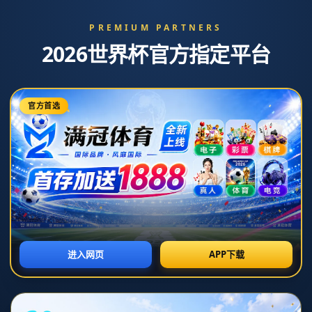
新闻中心
分类
世界杯下注入口胜率提升指南与分析技巧